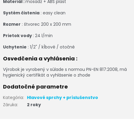
Materiál :
mosadz + ABS plast
Systém čistenia
: easy clean
Rozmer
: štvorec 200 x 200 mm
Prietok vody
: 24 l/min
Uchytenie
: 1/2" / kĺbové / otočné
Osvedčenia a vyhlásenia :
Výrobok je vyrobený v súlade s normou PN-EN 817:2008, má
hygienický certifikát a vyhlásenie o zhode
Dodatočné parametre
Kategória
:
Hlavové sprchy + príslušenstvo
Záruka
:
2 roky