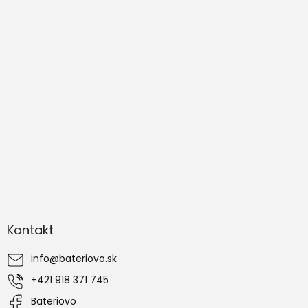
Z
á
Kontakt
p
ä
info
@
bateriovo.sk
t
i
+421 918 371 745
e
Bateriovo