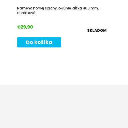
Rameno hornej sprchy, okrúhle, dĺžka 400 mm,
chrómové
€29,90
SKLADOM
Do košíka