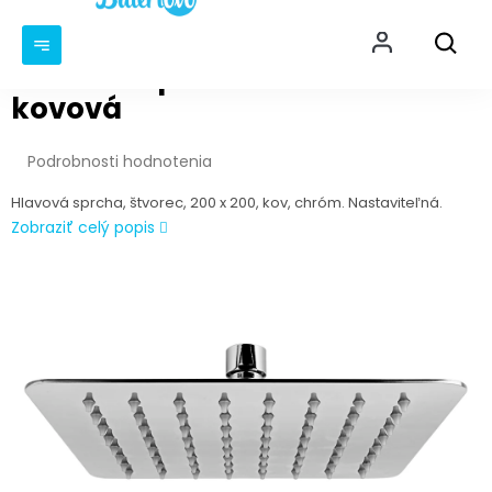
Prejsť
NÁKU
na
KOŠÍ
obsah
Hlavová sprcha štvorcová 200
kovová
Priemerné
Podrobnosti hodnotenia
hodnotenie
produktu
Hlavová sprcha, štvorec, 200 x 200, kov, chróm. Nastaviteľná.
je
Zobraziť celý popis
0,0
z
5
hviezdičiek.