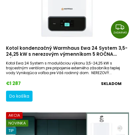
v
Z
A
ZADARMO
D
Kotol kondenzačný Warmhaus Ewa 24 System 3,5-
A
24,25 kW s nerezovým výmenníkom 5 ROČNA
R
ZÁRUKA
Kotol Ewa 24 System s moduláciou výkonu 3,5-24,25 kW s
M
trojcestným ventilom pre pripojenie externého zásobníka teplej
vody.Vynikajúca voľba pre Váš rodinný dom. NEREZOVÝ...
O
€1 287
SKLADOM
Do košíka
AKCIA
NOVINKA
TIP