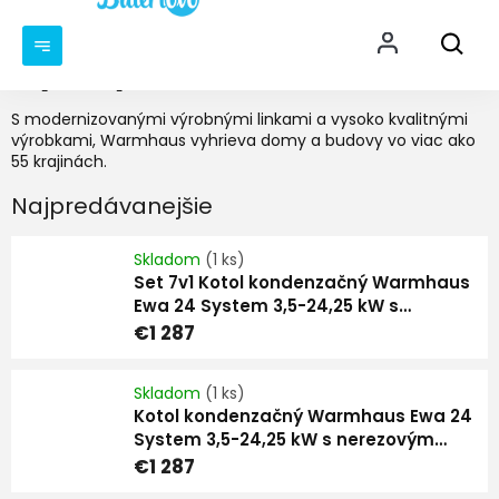
Prejsť
NÁKU
na
KOŠÍ
obsah
Plynový kotol
S modernizovanými výrobnými linkami a vysoko kvalitnými
výrobkami, Warmhaus vyhrieva domy a budovy vo viac ako
55 krajinách.
Najpredávanejšie
Skladom
(1 ks)
Set 7v1 Kotol kondenzačný Warmhaus
Ewa 24 System 3,5-24,25 kW s
nerezovým výmenníkom 5 ROČNA
€1 287
ZÁRUKA + 120 litrový stacionárny
ohrievač + Adaptér 60/100 + Bytový
Skladom
(1 ks)
termostat + Total filter 3/4" + Snímač
Kotol kondenzačný Warmhaus Ewa 24
teploty bojlera + Vonkajší snímač
System 3,5-24,25 kW s nerezovým
teploty
výmenníkom 5 ROČNA ZÁRUKA
€1 287