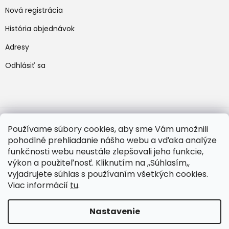
Nová registrácia
História objednávok
Adresy
Odhlásiť sa
Používame súbory cookies, aby sme Vám umožnili
pohodlné prehliadanie nášho webu a vďaka analýze
Vytvoril Shoptet
funkčnosti webu neustále zlepšovali jeho funkcie,
výkon a použiteľnosť. Kliknutím na ,,Súhlasím,,
vyjadrujete súhlas s používaním všetkých cookies.
Viac informácií
tu
.
Copyright 2026
Bateriovo
. Všetky práva vyhradené.
Nastavenie
Upraviť nastavenie cookies