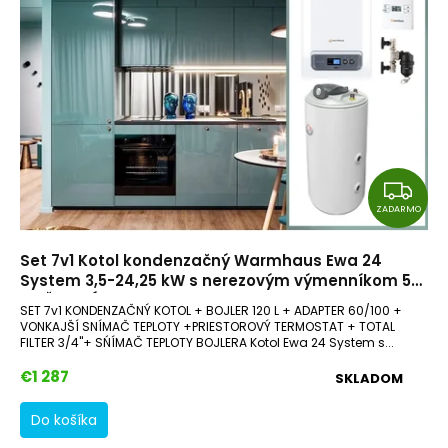
Z
A
ZADARMO
D
Set 7v1 Kotol kondenzačný Warmhaus Ewa 24
A
System 3,5-24,25 kW s nerezovým výmenníkom 5
R
ROČNA ZÁRUKA + 120 litrový stacionárny ohrievač +
SET 7v1 KONDENZAČNÝ KOTOL + BOJLER 120 L + ADAPTER 60/100 +
Adaptér 60/100 + Bytový termostat + Total filter
M
VONKAJŠÍ SNÍMAČ TEPLOTY +PRIESTOROVÝ TERMOSTAT + TOTAL
3/4" + Snímač teploty bojlera + Vonkajší snímač
FILTER 3/4"+ SŃÍMAČ TEPLOTY BOJLERA Kotol Ewa 24 System s...
O
teploty
€1 287
SKLADOM
Do košíka