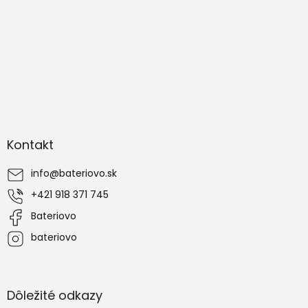
i
s
u
Z
á
Kontakt
p
ä
info
@
bateriovo.sk
t
i
+421 918 371 745
e
Bateriovo
bateriovo
Dôležité odkazy