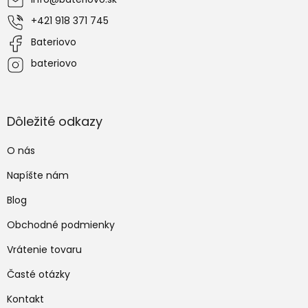
t
i
+421 918 371 745
e
Bateriovo
bateriovo
Dôležité odkazy
O nás
Napíšte nám
Blog
Obchodné podmienky
Vrátenie tovaru
Časté otázky
Kontakt