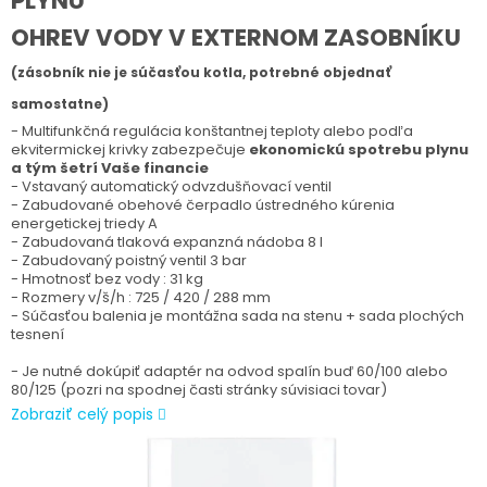
PLYNU
OHREV VODY V EXTERNOM ZASOBNÍKU
(zásobník nie je súčasťou kotla, potrebné objednať
samostatne)
- Multifunkčná regulácia konštantnej teploty alebo podľa
ekvitermickej krivky zabezpečuje
ekonomickú spotrebu plynu
a tým šetrí Vaše financie
- Vstavaný automatický odvzdušňovací ventil
- Zabudované obehové čerpadlo ústredného kúrenia
energetickej triedy A
- Zabudovaná tlaková expanzná nádoba 8 l
- Zabudovaný poistný ventil 3 bar
- Hmotnosť bez vody : 31 kg
- Rozmery v/š/h : 725 / 420 / 288 mm
- Súčasťou balenia je montážna sada na stenu + sada plochých
tesnení
- Je nutné dokúpiť adaptér na odvod spalín buď 60/100 alebo
80/125 (pozri na spodnej časti stránky súvisiaci tovar)
Zobraziť celý popis