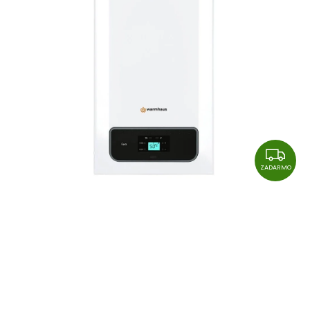
Z
A
ZADARMO
D
A
R
M
O