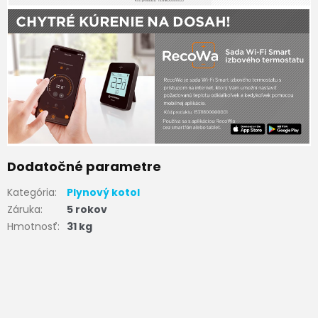
Dodatočné parametre
Kategória
:
Plynový kotol
Záruka
:
5 rokov
Hmotnosť
:
31 kg