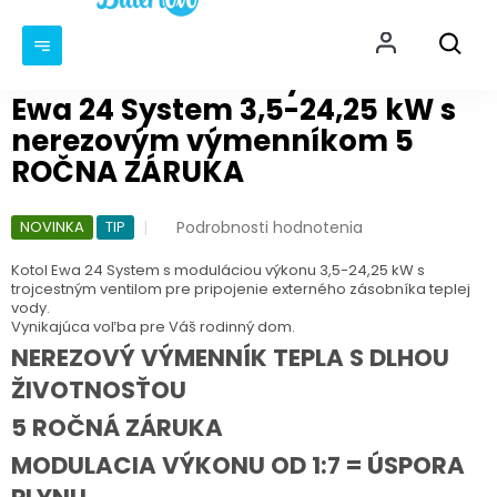
Prejsť
NÁKU
na
KOŠÍ
obsah
Kotol kondenzačný Warmhaus
Ewa 24 System 3,5-24,25 kW s
nerezovým výmenníkom 5
ROČNA ZÁRUKA
Priemerné
Podrobnosti hodnotenia
NOVINKA
TIP
hodnotenie
produktu
Kotol Ewa 24 System s moduláciou výkonu 3,5-24,25 kW s
je
trojcestným ventilom pre pripojenie externého zásobníka teplej
vody.
0,0
Vynikajúca voľba pre Váš rodinný dom.
z
5
NEREZOVÝ VÝMENNÍK TEPLA S DLHOU
hviezdičiek.
ŽIVOTNOSŤOU
5 ROČNÁ ZÁRUKA
MODULACIA VÝKONU OD 1:7 = ÚSPORA