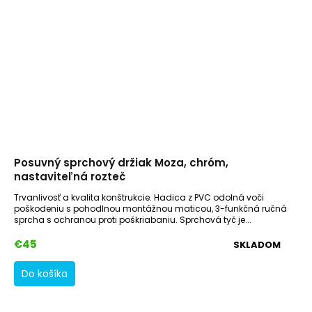
Posuvný sprchový držiak Moza, chróm,
nastaviteľná rozteč
Trvanlivosť a kvalita konštrukcie. Hadica z PVC odolná voči
poškodeniu s pohodlnou montážnou maticou, 3-funkčná ručná
sprcha s ochranou proti poškriabaniu. Sprchová tyč je...
€45
SKLADOM
Do košíka