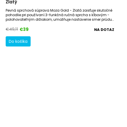
Zlatý
Pevná sprchová súprava Moza Gold - Zlatá zaisťuje skutočné
pohodlie pri používaní.3-funkčná ručná sprcha s kĺbovým -
polohovateľným držiakom, umožňuje nastavenie smer prúdu
vody...
€49,11
€39
NA DOTAZ
Do košíka