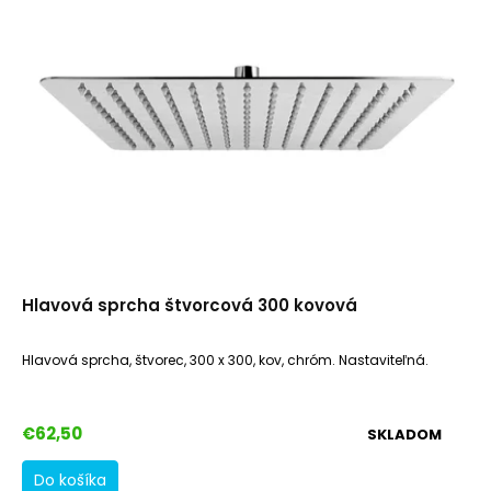
o
o
d
v
u
k
t
o
v
Hlavová sprcha štvorcová 300 kovová
Hlavová sprcha, štvorec, 300 x 300, kov, chróm. Nastaviteľná.
€62,50
SKLADOM
Do košíka