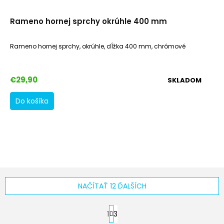
Rameno hornej sprchy okrúhle 400 mm
Rameno hornej sprchy, okrúhle, dĺžka 400 mm, chrómové
€29,90
SKLADOM
Do košíka
NAČÍTAŤ 12 ĎALŠÍCH
S
1
3
t
O