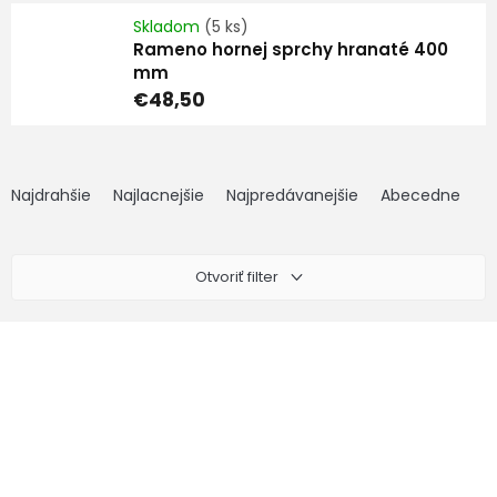
Skladom
(5 ks)
Rameno hornej sprchy hranaté 400
mm
€48,50
R
a
Najdrahšie
Najlacnejšie
Najpredávanejšie
Abecedne
d
e
n
Otvoriť filter
i
e
V
p
ý
r
p
o
i
d
s
u
p
k
r
t