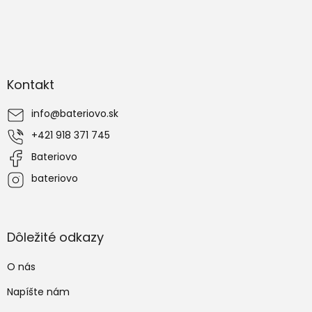
Z
á
Kontakt
p
ä
info
@
bateriovo.sk
t
i
+421 918 371 745
e
Bateriovo
bateriovo
Dôležité odkazy
O nás
Napíšte nám