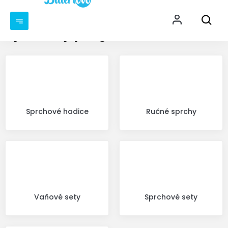
Prejsť
NÁKU
na
KOŠÍ
obsah
Sprchový program
Sprchové hadice
Ručné sprchy
Vaňové sety
Sprchové sety