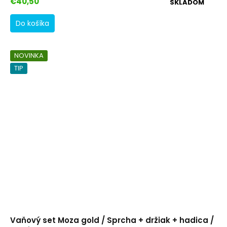
€40,50
SKLADOM
Do košíka
NOVINKA
TIP
Vaňový set Moza gold / Sprcha + držiak + hadica /