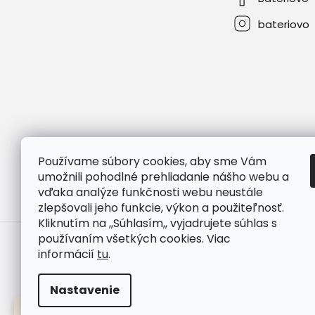
bateriovo
Používame súbory cookies, aby sme Vám
umožnili pohodlné prehliadanie nášho webu a
vďaka analýze funkčnosti webu neustále
zlepšovali jeho funkcie, výkon a použiteľnosť.
Kliknutím na ,,Súhlasím,, vyjadrujete súhlas s
používaním všetkých cookies. Viac
informácií
tu
.
Copyright 2026
Bateriovo
. Všetky práva vyhrad
Nastavenie
Grafický návrh vytvořil a nakódoval
Shoptak.cz
POŠTOVNÉ ZADARMO PRI OBJEDNÁVKE NAD 298 € (NEVZŤAHUJE SA NA