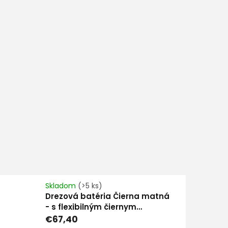
Skladom
(>5 ks)
Drezová batéria Čierna matná
- s flexibilným čiernym
gumeným ramenom
€67,40