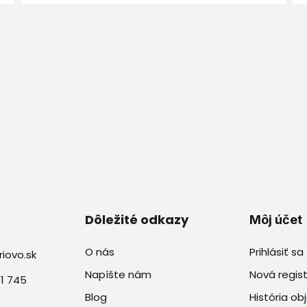
Dôležité odkazy
Môj účet
O nás
Prihlásiť sa
iovo.sk
Napíšte nám
Nová regist
71 745
Blog
História o