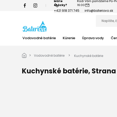
Prejsť
na
+421 918 371 745
info@bateriovo.sk
obsah
Vodovodné batérie
Kúrenie
Úprava vody
Čer
Domov
Vodovodné batérie
Kuchynské batérie
Kuchynské batérie
, Strana