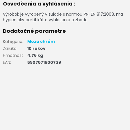
Osvedčenia a vyhlásenia :
Výrobok je vyrobený v súlade s normou PN-EN 817:2008, má
hygienický certifikát a vyhlásenie o zhode
Dodatočné parametre
Kategória
:
Moza chróm
Záruka
:
10 rokov
Hmotnosť
:
4.76 kg
EAN
:
5907571500739