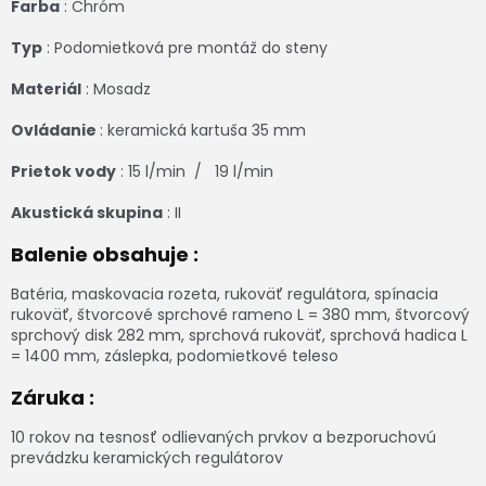
Farba
: Chróm
Typ
: Podomietková pre montáž do steny
Materiál
: Mosadz
Ovládanie
: keramická kartuša 35 mm
Prietok vody
: 15 l/min / 19 l/min
Akustická skupina
: II
Balenie obsahuje :
Batéria, maskovacia rozeta, rukoväť regulátora, spínacia
rukoväť, štvorcové sprchové rameno L = 380 mm, štvorcový
sprchový disk 282 mm, sprchová rukoväť, sprchová hadica L
= 1400 mm, záslepka, podomietkové teleso
Záruka :
10 rokov na tesnosť odlievaných prvkov a bezporuchovú
prevádzku keramických regulátorov