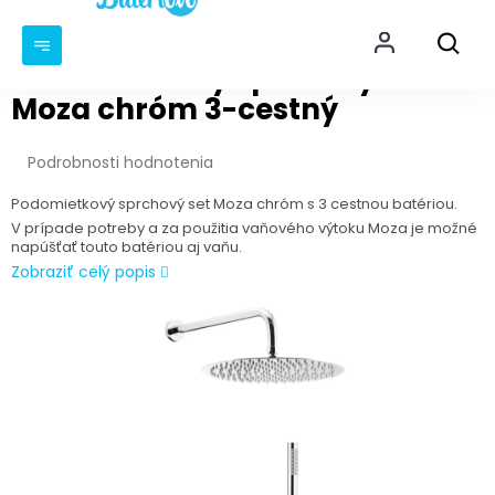
Prejsť
NÁKU
na
KOŠÍ
obsah
Podomietkový sprchový set
Moza chróm 3-cestný
Priemerné
Podrobnosti hodnotenia
hodnotenie
produktu
Podomietkový sprchový set Moza chróm s 3 cestnou batériou.
je
V prípade potreby a za použitia vaňového výtoku Moza je možné
0,0
napúšťať touto batériou aj vaňu.
z
Zobraziť celý popis
5
hviezdičiek.