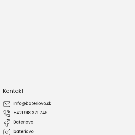
Z
á
Kontakt
p
ä
info
@
bateriovo.sk
t
i
+421 918 371 745
e
Bateriovo
bateriovo