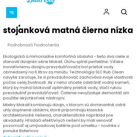
Prejsť
NÁKU
na
KOŠÍ
obsah
Umývadlová batéria Mokait
stojanková matná čierna nízka
Priemerné
Podrobnosti hodnotenia
hodnotenie
produktu
Ekologická a mimoriadne komfortná obsluha - tieto dva ciele si
stanovili dizajnéri série Mokait. Úlohu splnili perfektne. Vďaka
je
inovatívnemu dizajnu prevzdušňovača bol prietok vody
0,0
obmedzený na 6 litrov za minútu. Technológia SLC Rub Clean
z
navyše zaručuje, že si prevzdušnovač zachováva svoje vlastnosti
5
počas celej životnosti. Ak z neho chcete odstrániť vodný kameň,
hviezdičiek.
ktorý by mohol blokovať optimálny prietok vody, stačí rukou
prevzdušniť prevzdušňovač. Čistenie nevyžaduje demontáž ani
použitie akýchkoľvek nástrojov.
Mixéry Mokait kombinujú dizajn, v ktorom sú dominantné ostré
uhly doplnené oblúkmi, ktoré pripomínajú klasické
architektonické riešenia, charakteristické napríklad pre
akvadukty. Hľadači efektívnych riešení by mali venovať
pozornosť aj umývadlovej batérie pod omietku - novinke v
ponuke Bateriovo.