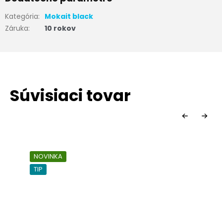
Kategória
:
Mokait black
Záruka
:
10 rokov
Súvisiaci tovar
NOVINKA
TIP