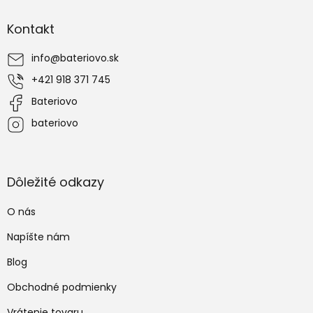
Z
á
Kontakt
p
ä
info
@
bateriovo.sk
t
i
+421 918 371 745
e
Bateriovo
bateriovo
Dôležité odkazy
O nás
Napíšte nám
Blog
Obchodné podmienky
Vrátenie tovaru