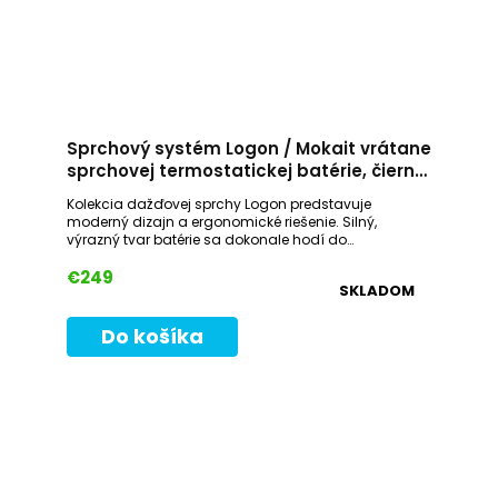
Sprchový systém Logon / Mokait vrátane
sprchovej termostatickej batérie, čierny,
nástenný, rozteč 150 mm, hranatý
Kolekcia dažďovej sprchy Logon predstavuje
moderný dizajn a ergonomické riešenie. Silný,
výrazný tvar batérie sa dokonale hodí do
podkrovných kúpeľní.Ultra-tenký celokovový...
€249
SKLADOM
Do košíka