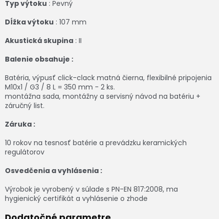
Typ výtoku
: Pevný
Dĺžka výtoku
: 107 mm
Akustická skupina
: II
Balenie obsahuje :
Batéria, výpusť click-clack matná čierna, flexibilné pripojenia
M10x1 / G3 / 8 L = 350 mm - 2 ks.
montážna sada, montážny a servisný návod na batériu +
záručný list.
Záruka :
10 rokov na tesnosť batérie a prevádzku keramických
regulátorov
Osvedčenia a vyhlásenia :
Výrobok je vyrobený v súlade s PN-EN 817:2008, ma
hygienický certifikát a vyhlásenie o zhode
Dodatočné parametre